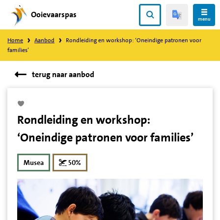
Ooievaarspas
Direct
menu
naar
Home
Aanbod
Rondleiding en workshop: ‘Oneindige patronen voor
content
families’
terug naar aanbod
Rondleiding en workshop:
‘Oneindige patronen voor families’
korting
Musea
50%