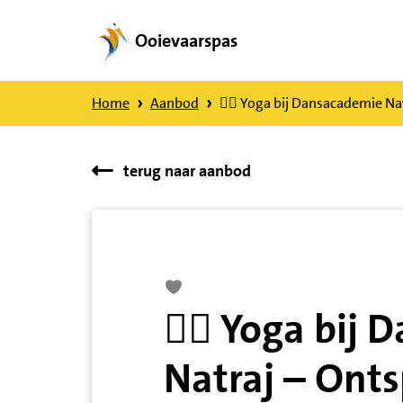
Ooievaarspas
Direct
naar
Home
Aanbod
🧘‍♀️ Yoga bij Dansacademie Na
content
terug naar aanbod
🧘‍♀️ Yoga bi
Natraj – Ont