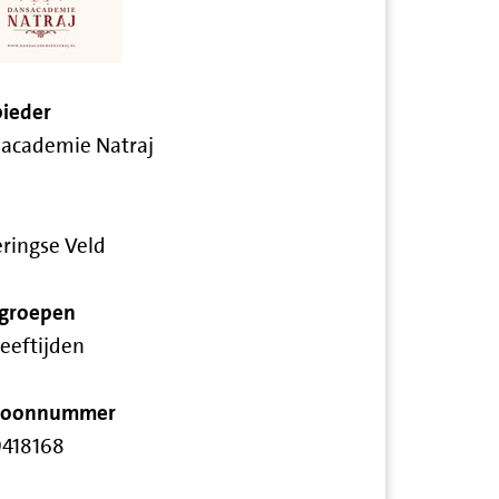
ieder
academie Natraj
ringse Veld
groepen
leeftijden
efoonnummer
418168