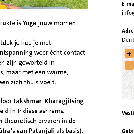
E-ma
info
rukte is
Yoga
jouw moment
Adre
Den 
tdek je hoe je met
+
ntspanning weer écht contact
en zijn geworteld in
-
es
, maar met een warme,
en zich thuis voelt.
 door
Lakshman Kharagjitsing
eid in Indiase ashrams.
Vest
én theoretisch ervaren in de
ūtra’s van Patanjali
als basis),
Gebr