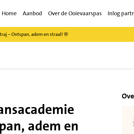
Home
Aanbod
Over de Ooievaarspas
Inlog part
traj – Ontspan, adem en straal! 🌸
Ove
j Dansacademie
span, adem en