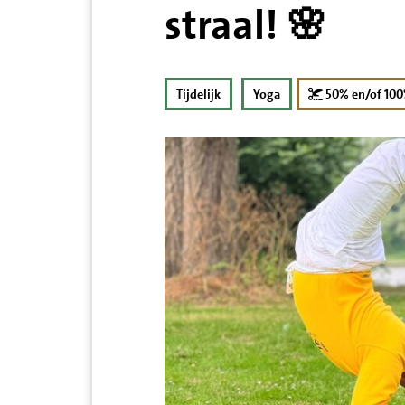
straal! 🌸
Tijdelijk
Yoga
50% en/of 10