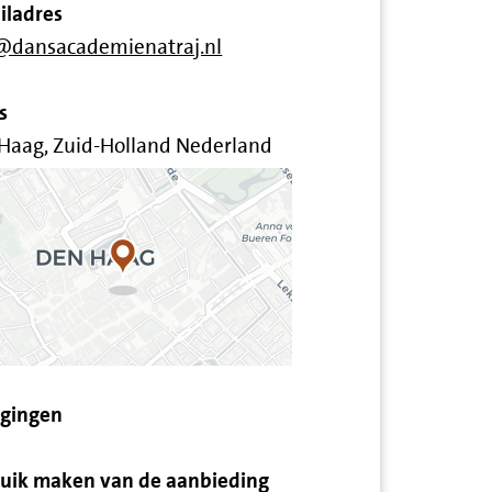
iladres
@dansacademienatraj.nl
s
Haag, Zuid-Holland Nederland
igingen
uik maken van de aanbieding