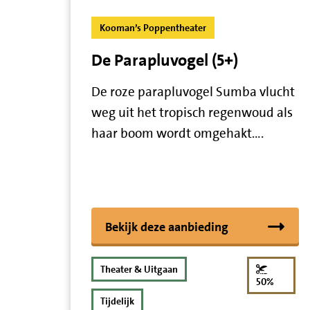
Kooman’s Poppentheater
De Parapluvogel (5+)
De roze parapluvogel Sumba vlucht
weg uit het tropisch regenwoud als
haar boom wordt omgehakt….
Bekijk deze aanbieding
Theater & Uitgaan
korting
50%
Tijdelijk