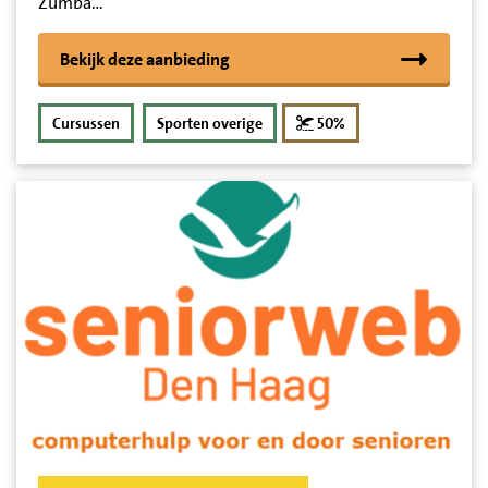
Zumba…
Bekijk deze aanbieding
korting
Cursussen
Sporten overige
50%