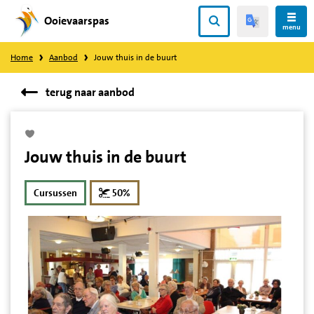
Ooievaarspas
Direct
menu
naar
Home
Aanbod
Jouw thuis in de buurt
content
terug naar aanbod
Jouw thuis in de buurt
korting
Cursussen
50%