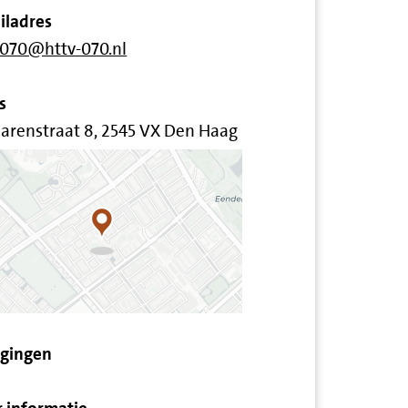
iladres
-070@httv-070.nl
s
larenstraat 8, 2545 VX Den Haag
igingen