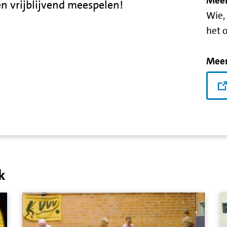
Meer
 en vrijblijvend meespelen!
Wie,
het 
Meer
k