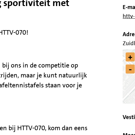
 sportiviteit met
E-ma
httv
 HTTV-070!
Adre
Zuid
+
 bij ons in de competitie op
-
rijden, maar je kunt natuurlijk
afeltennistafels staan voor je
Vest
sen bij HTTV-070, kom dan eens