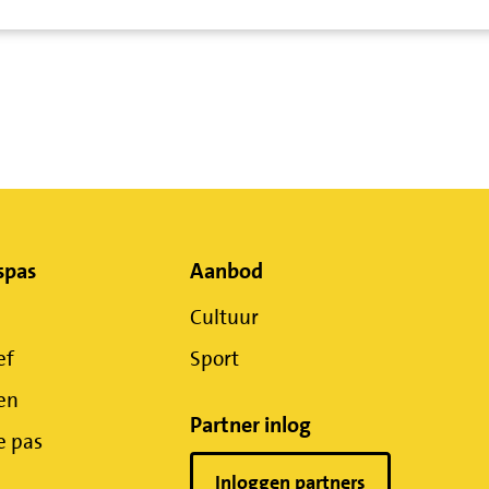
spas
Aanbod
Cultuur
ef
Sport
en
Partner inlog
e pas
Inloggen partners