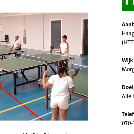
Aanb
Haag
(HTT
Wijk
Mor
Doel
Alle 
Tel
070-