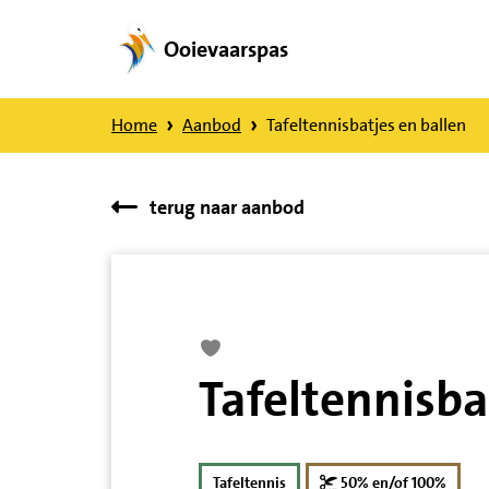
Ooievaarspas
Direct
naar
Home
Aanbod
Tafeltennisbatjes en ballen
content
terug naar aanbod
Tafeltennisba
kortin
Tafeltennis
50% en/of 100%