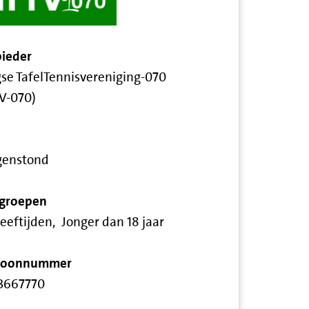
ieder
se TafelTennisvereniging-070
V-070)
genstond
groepen
leeftijden
Jonger dan 18 jaar
efoonnummer
3667770