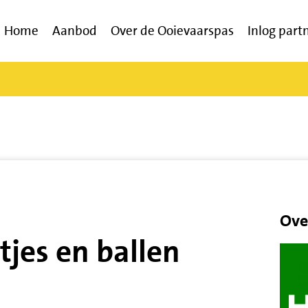
Home
Aanbod
Over de Ooievaarspas
Inlog part
Ove
tjes en ballen
g