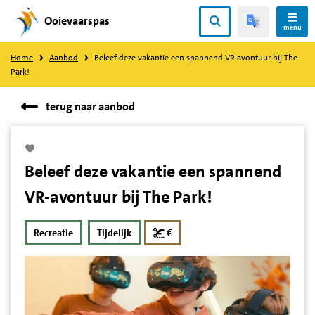
Ooievaarspas
Direct
menu
naar
Home
Aanbod
Beleef deze vakantie een spannend VR-avontuur bij The
content
Park!
terug naar aanbod
Beleef deze vakantie een spannend
VR-avontuur bij The Park!
korting
Recreatie
Tijdelijk
€