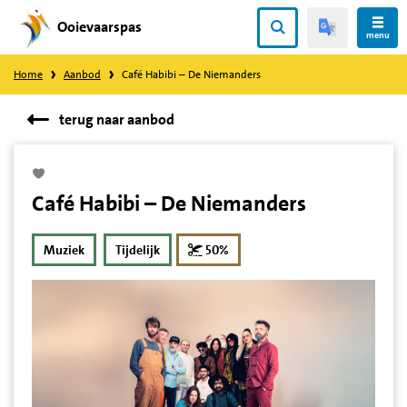
Ooievaarspas
Direct
menu
naar
Home
Aanbod
Café Habibi – De Niemanders
content
terug naar aanbod
Café Habibi – De Niemanders
korting
Muziek
Tijdelijk
50%