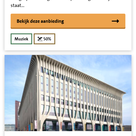
staat…
Bekijk deze aanbieding
korting
Muziek
50%