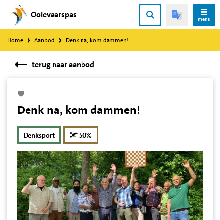
Ooievaarspas
Direct
menu
naar
Home
Aanbod
Denk na, kom dammen!
content
terug naar aanbod
Denk na, kom dammen!
korting
Denksport
50%