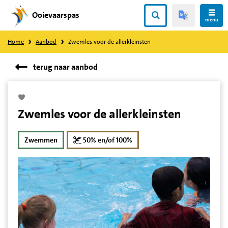
Ooievaarspas
Direct
menu
naar
Home
Aanbod
Zwemles voor de allerkleinsten
content
terug naar aanbod
Zwemles voor de allerkleinsten
korting
Zwemmen
50% en/of 100%