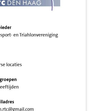
ieder
sport- en Triahlonvereniging
se locaties
groepen
leeftijden
iladres
n.rtc@gmail.com