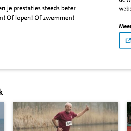
n je prestaties steeds beter
webs
en! Of lopen! Of zwemmen!
Meer
k