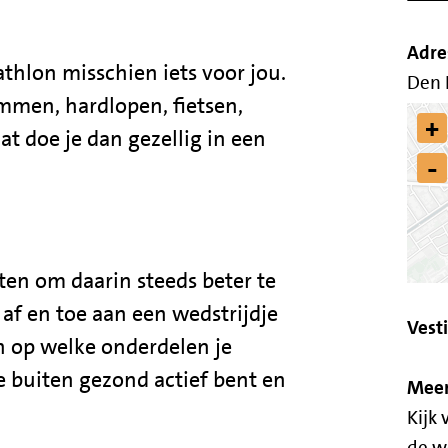
Adre
athlon misschien iets voor jou.
Den 
mmen, hardlopen, fietsen,
+
at doe je dan gezellig in een
-
ten om daarin steeds beter te
 af en toe aan een wedstrijdje
Vest
 op welke onderdelen je
je buiten gezond actief bent en
Meer
Kijk 
de w