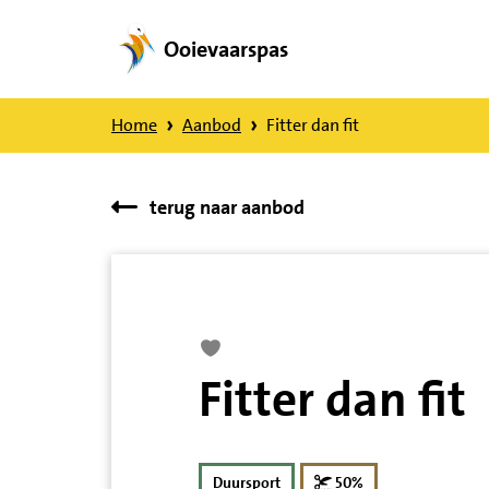
Ooievaarspas
Direct
naar
Home
Aanbod
Fitter dan fit
content
terug naar aanbod
Fitter dan fit
korting
Duursport
50%