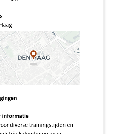
s
Haag
igingen
 informatie
voor diverse trainingstijden en
edstrijdkalender op onze