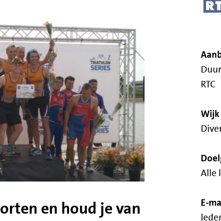
Aanb
Duur
RTC
Wijk
Diver
Doel
Alle 
E-ma
porten en houd je van
lede