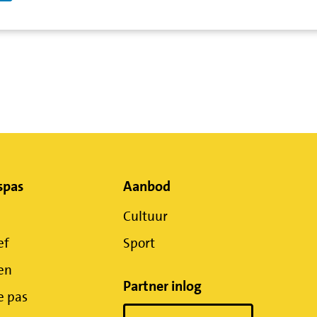
spas
Aanbod
Cultuur
ef
Sport
en
Partner inlog
e pas