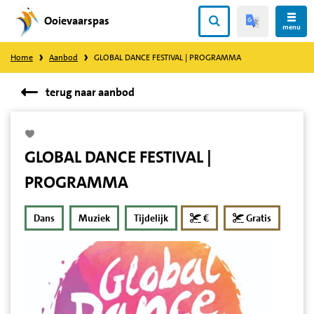
Ooievaarspas
Direct
menu
naar
Home
Aanbod
GLOBAL DANCE FESTIVAL | PROGRAMMA
content
terug naar aanbod
GLOBAL DANCE FESTIVAL |
PROGRAMMA
korting
Dans
Muziek
Tijdelijk
€
Gratis