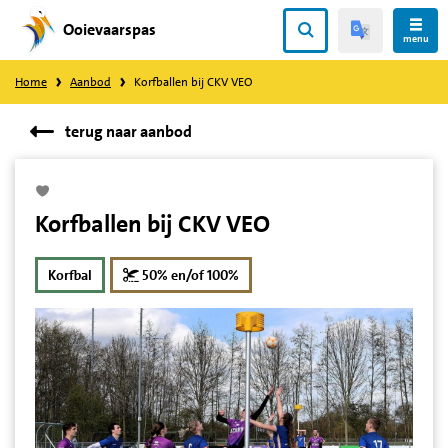
Ooievaarspas
Direct
menu
naar
Home
Aanbod
Korfballen bij CKV VEO
content
terug naar aanbod
Korfballen bij CKV VEO
korting
Korfbal
50% en/of 100%