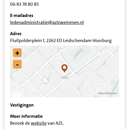
06 83 78 80 85
E-mailadres
ledenadministratie@azlzwemmen.nl
Adres
Fluitpolderplein 1, 2262 ED Leidschendam-Voorburg
+
-
Vestigingen
Meer informatie
Bezoek de
website
van AZL.