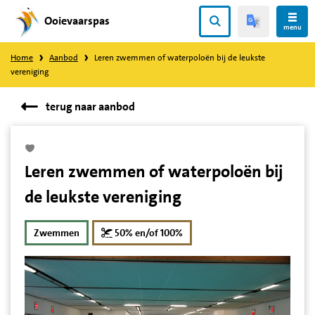
Ooievaarspas
Direct
menu
naar
Home
Aanbod
Leren zwemmen of waterpoloën bij de leukste
content
vereniging
terug naar aanbod
Leren zwemmen of waterpoloën bij
de leukste vereniging
korting
Zwemmen
50% en/of 100%