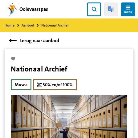
Ooievaarspas
Direct
menu
naar
Home
Aanbod
Nationaal Archief
content
terug naar aanbod
Nationaal Archief
korting
Musea
50% en/of 100%