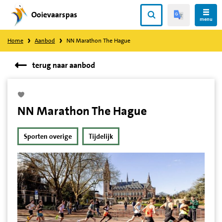
Ooievaarspas
Direct
menu
naar
Home
Aanbod
NN Marathon The Hague
content
terug naar aanbod
NN Marathon The Hague
Sporten overige
Tijdelijk