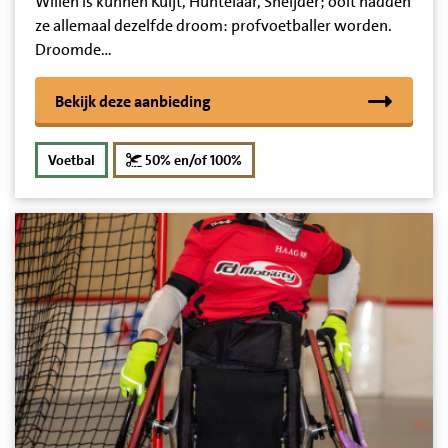
Willen is kunnen Kuijt, Huntelaar, Sneijder; ooit hadden
ze allemaal dezelfde droom: profvoetballer worden.
Droomde…
Bekijk deze aanbieding
korting
Voetbal
50% en/of 100%