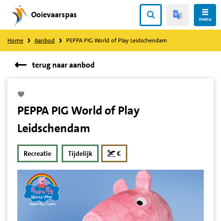
Ooievaarspas
Direct
menu
naar
Home
Aanbod
PEPPA PIG World of Play Leidschendam
content
terug naar aanbod
PEPPA PIG World of Play
Leidschendam
korting
Recreatie
Tijdelijk
€