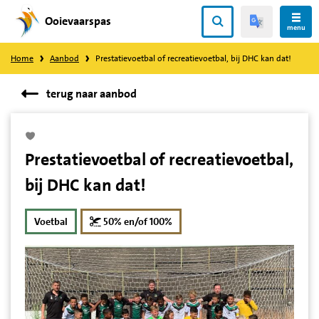
Ooievaarspas
Direct
menu
naar
Home
Aanbod
Prestatievoetbal of recreatievoetbal, bij DHC kan dat!
content
terug naar aanbod
Prestatievoetbal of recreatievoetbal,
bij DHC kan dat!
korting
Voetbal
50% en/of 100%