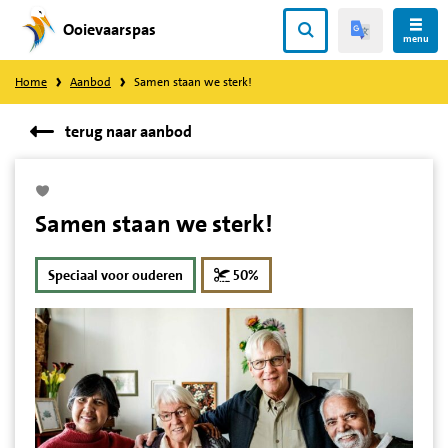
Ooievaarspas
Direct
menu
naar
Home
Aanbod
Samen staan we sterk!
content
terug naar aanbod
Samen staan we sterk!
korting
Speciaal voor ouderen
50%