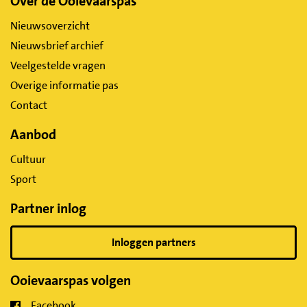
Belangrijke
Over de Ooievaarspas
links
Nieuwsoverzicht
Nieuwsbrief archief
Veelgestelde vragen
Overige informatie pas
Contact
Aanbod
Cultuur
Sport
Partner inlog
Inloggen partners
Ooievaarspas volgen
Facebook