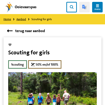
Ooievaarspas
Direct
menu
naar
Home
Aanbod
Scouting for girls
content
terug naar aanbod
Scouting for girls
korting
Scouting
50% en/of 100%