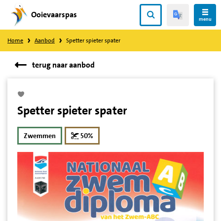
Ooievaarspas
Direct
menu
naar
Home
Aanbod
Spetter spieter spater
content
terug naar aanbod
Spetter spieter spater
korting
Zwemmen
50%