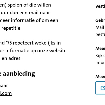
en) spelen of die willen
Vest
stuur dan een mail naar
meer informatie of om een
Gebr
Mail
 repetitie.
bes
 ’75 repeteert wekelijks in
Meer
er informatie op onze website
Kijk
 en adres.
info
e aanbieding
Meer
naar
l.com