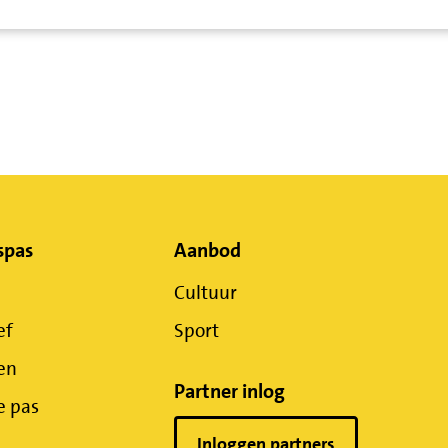
spas
Aanbod
Cultuur
ef
Sport
en
Partner inlog
e pas
Inloggen partners