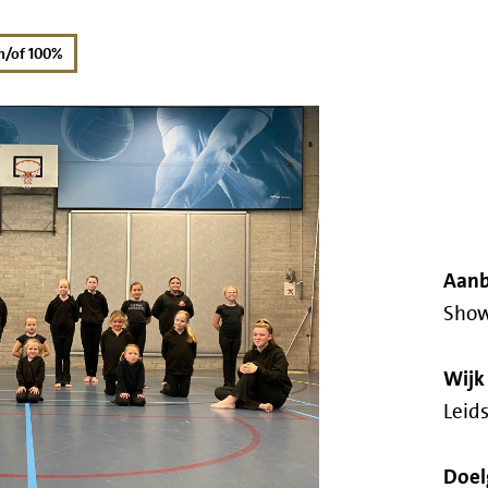
korting
n/of 100%
Aanb
Show
Wijk
Leid
Doel