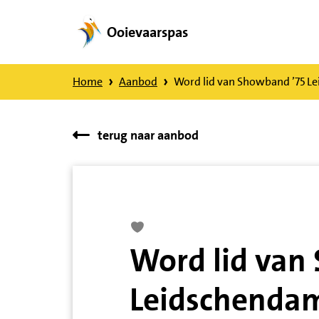
Ooievaarspas
Direct
naar
Home
Aanbod
Word lid van Showband ’75 L
content
terug naar aanbod
Word lid van
Leidschenda