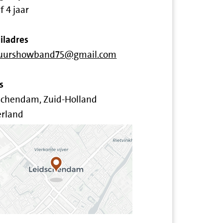
f 4 jaar
iladres
tuurshowband75@gmail.com
s
schendam, Zuid-Holland
rland