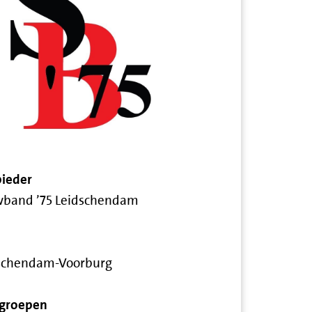
ieder
band ’75 Leidschendam
schendam-Voorburg
groepen