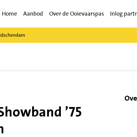
Home
Aanbod
Over de Ooievaarspas
Inlog part
eidschendam
Ove
 Showband ’75
m