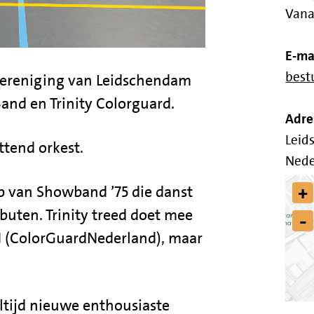
Vana
E-ma
bes
vereniging van Leidschendam
and en Trinity Colorguard.
Adre
Leid
ttend orkest.
Nede
+
ep van Showband ’75 die danst
buten. Trinity treed doet mee
-
N (ColorGuardNederland), maar
tijd nieuwe enthousiaste