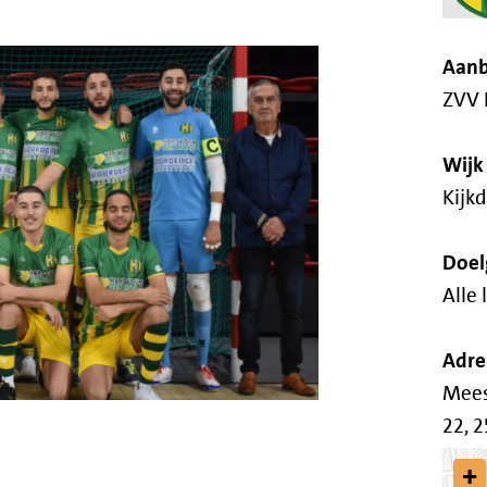
Aanb
ZVV 
Wijk
Kijk
Doel
Alle 
Adre
Mees
22, 
”
+