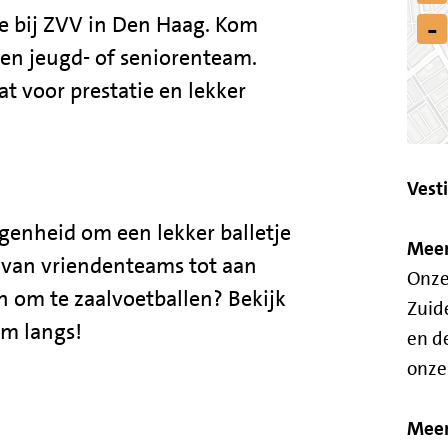
-
je bij ZVV in Den Haag. Kom
een jeugd- of seniorenteam.
at voor prestatie en lekker
Vest
genheid om een lekker balletje
Meer
: van vriendenteams tot aan
Onze
in om te zaalvoetballen? Bekijk
Zuid
om langs!
en d
onz
Meer