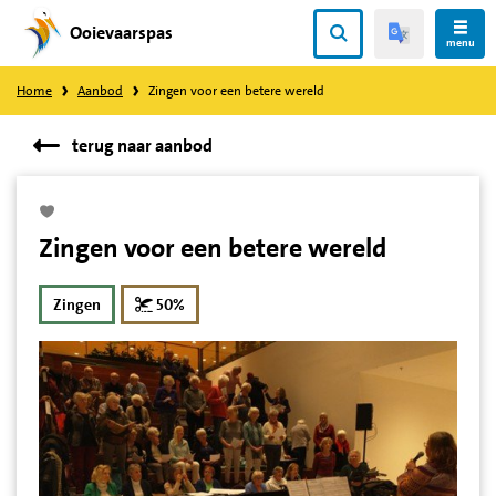
Ooievaarspas
Direct
menu
naar
Home
Aanbod
Zingen voor een betere wereld
content
terug naar aanbod
Zingen voor een betere wereld
korting
Zingen
50%