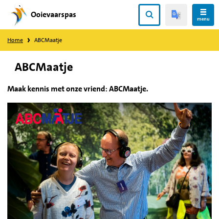
Ooievaarspas
Direct
menu
naar
Home
ABCMaatje
content
ABCMaatje
Maak kennis met onze vriend: ABCMaatje.