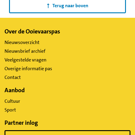
Terug naar boven
Belangrijke
Over de Ooievaarspas
links
Nieuwsoverzicht
Nieuwsbrief archief
Veelgestelde vragen
Overige informatie pas
Contact
Aanbod
Cultuur
Sport
Partner inlog