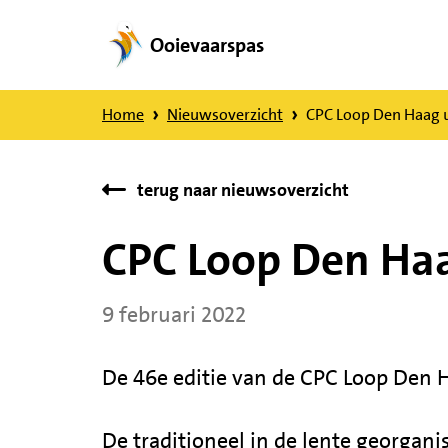
Ooievaarspas
Direct
naar
Home
Nieuwsoverzicht
CPC Loop Den Haag u
content
terug naar nieuwsoverzicht
CPC Loop Den Haa
9 februari 2022
De 46e editie van de CPC Loop Den H
De traditioneel in de lente georgan