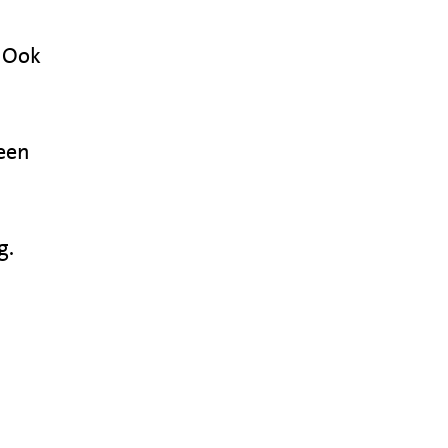
. Ook
.
 een
g.