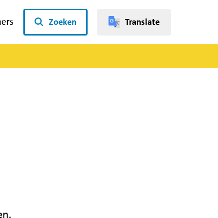
ners
Zoeken
Translate
en.