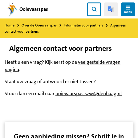
Ooievaarspas
Direct
menu
naar
Home
Over de Ooievaarspas
Informatie voor partners
Algemeen
content
contact voor partners
Algemeen contact voor partners
Heeft u een vraag? Kijk eerst op de
veelgestelde vragen
pagina
.
Staat uw vraag of antwoord er niet tussen?
Stuur dan een mail naar
ooievaarspas.szw@denhaag.nl
Geen aanbieding missen? Schrijf je in